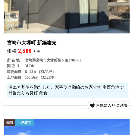
宮崎市大塚町 新築建売
2,580
価格
万円
所 在 地
宮崎県宮崎市大塚町柳ヶ迫3781－1
間 取 り
3LDK
建物面積
84.45㎡（25.55坪）
土地面積
106.56㎡（32.23坪）
省エネ基準を満たした、家事ラク動線のお家です 南西角地で
日当たりも良好 飲食…
お気に入りに追加
売買
一戸建て