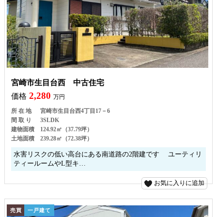
宮崎市生目台西 中古住宅
2,280
価格
万円
所 在 地
宮崎市生目台西4丁目17－6
間 取 り
3SLDK
建物面積
124.92㎡（37.79坪）
土地面積
239.28㎡（72.38坪）
水害リスクの低い高台にある南道路の2階建です ユーティリ
ティールームやL型キ…
お気に入りに追加
売買
一戸建て