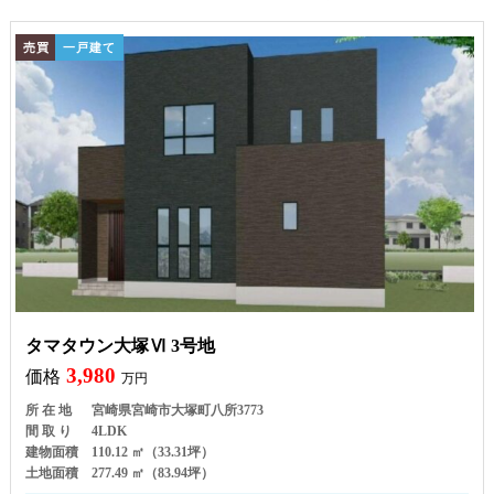
売買
一戸建て
タマタウン大塚Ⅵ 3号地
3,980
価格
万円
所 在 地
宮崎県宮崎市大塚町八所3773
間 取 り
4LDK
建物面積
110.12 ㎡（33.31坪）
土地面積
277.49 ㎡（83.94坪）