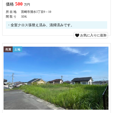
500
価格
万円
所 在 地
宮崎市清水3丁目9－10
間 取 り
3DK
・全室クロス張替え済み、清掃済みです。
お気に入りに追加
売買
土地