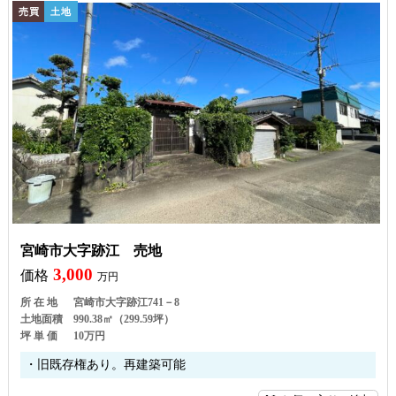
売買
土地
宮崎市大字跡江 売地
3,000
価格
万円
所 在 地
宮崎市大字跡江741－8
土地面積
990.38㎡（299.59坪）
坪 単 価
10万円
・旧既存権あり。再建築可能