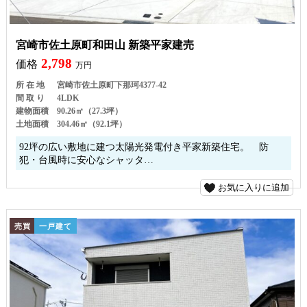
宮崎市佐土原町和田山 新築平家建売
2,798
価格
万円
所 在 地
宮崎市佐土原町下那珂4377-42
間 取 り
4LDK
建物面積
90.26㎡（27.3坪）
土地面積
304.46㎡（92.1坪）
92坪の広い敷地に建つ太陽光発電付き平家新築住宅。 防
犯・台風時に安心なシャッタ…
お気に入りに追加
売買
一戸建て