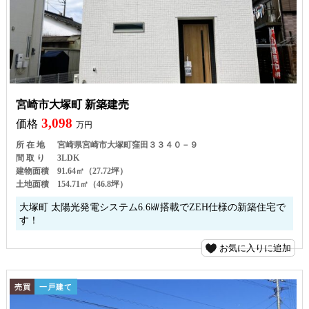
宮崎市大塚町 新築建売
3,098
価格
万円
所 在 地
宮崎県宮崎市大塚町窪田３３４０－９
間 取 り
3LDK
建物面積
91.64㎡（27.72坪）
土地面積
154.71㎡（46.8坪）
大塚町 太陽光発電システム6.6㎾搭載でZEH仕様の新築住宅で
す！
お気に入りに追加
売買
一戸建て