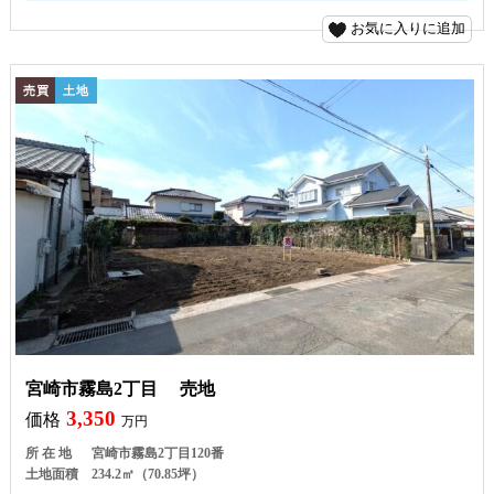
お気に入りに追加
売買
土地
宮崎市霧島2丁目 売地
3,350
価格
万円
所 在 地
宮崎市霧島2丁目120番
土地面積
234.2㎡（70.85坪）