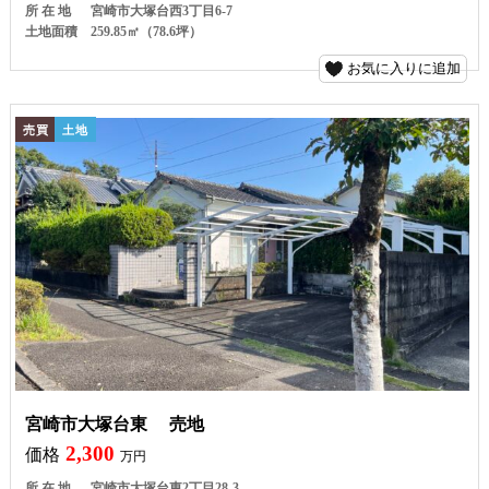
所 在 地
宮崎市大塚台西3丁目6-7
土地面積
259.85㎡（78.6坪）
お気に入りに追加
売買
土地
宮崎市大塚台東 売地
2,300
価格
万円
所 在 地
宮崎市大塚台東2丁目28-3