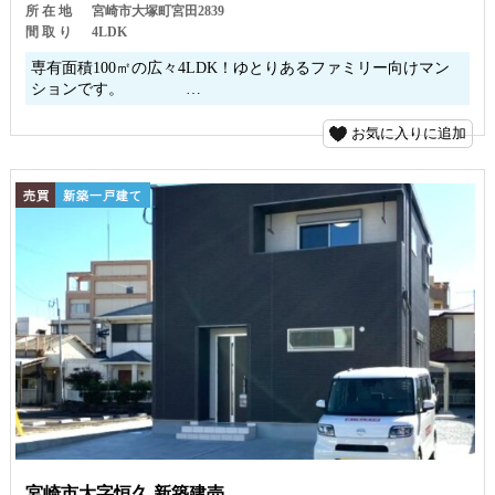
所 在 地
宮崎市大塚町宮田2839
間 取 り
4LDK
専有面積100㎡の広々4LDK！ゆとりあるファミリー向けマン
ションです。 …
お気に入りに追加
売買
新築一戸建て
宮崎市大字恒久 新築建売