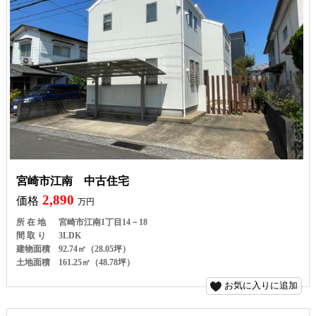
宮崎市江南 中古住宅
2,890
価格
万円
所 在 地
宮崎市江南1丁目14－18
間 取 り
3LDK
建物面積
92.74㎡（28.05坪）
土地面積
161.25㎡（48.78坪）
お気に入りに追加