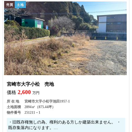
売買
土地
宮崎市大字小松 売地
2,600
価格
万円
所 在 地
宮崎市大字小松字池田1957-1
土地面積
2894㎡（875.44坪）
物件番号
251211－1
・旧既存権無しの為、権利のある方しか建築出来ません。 ・
既存集落内になります。…