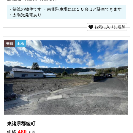
・築浅の物件です ・南側駐車場には１０台ほど駐車できます
・太陽光発電あり
お気に入りに追加
売買
土地
東諸県郡綾町
480
価格
万円