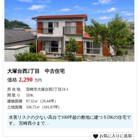
大塚台西2丁目 中古住宅
2,290
価格
万円
所 在 地
宮崎市大塚台西2丁目24-1
間 取 り
5DK
建物面積
97.32㎡（29.44坪）
土地面積
336.75㎡（101.87坪）
水害リスクの少ない高台で100坪超の敷地に建つ５DKの住宅で
す。 宮崎西小まで…
お気に入りに追加