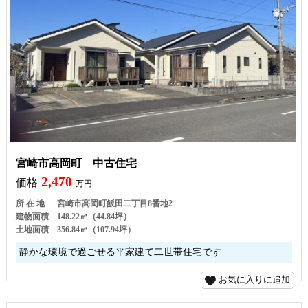
宮崎市高岡町 中古住宅
2,470
価格
万円
所 在 地
宮崎市高岡町飯田二丁目8番地2
建物面積
148.22㎡（44.84坪）
土地面積
356.84㎡（107.94坪）
静かな環境で過ごせる平家建て二世帯住宅です
お気に入りに追加