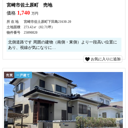
宮崎市佐土原町 売地
1,740
価格
万円
所 在 地
宮崎市佐土原町下田島21630-20
土地面積
273.42㎡（82.71坪）
物件番号
25090820
北側道路です 周囲の建物（南側・東側）より一段高い位置に
あり、視線が気になりに…
お気に入りに追加
売買
一戸建て