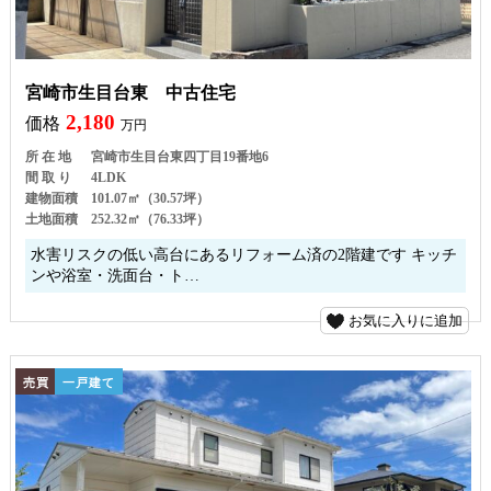
宮崎市生目台東 中古住宅
2,180
価格
万円
所 在 地
宮崎市生目台東四丁目19番地6
間 取 り
4LDK
建物面積
101.07㎡（30.57坪）
土地面積
252.32㎡（76.33坪）
水害リスクの低い高台にあるリフォーム済の2階建です キッチ
ンや浴室・洗面台・ト…
お気に入りに追加
売買
一戸建て