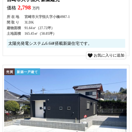
2,798
価格
万円
所 在 地
宮崎市大字恒久字小橋4987-1
間 取 り
3LDK
建物面積
91.64㎡（27.72坪）
土地面積
165.45㎡（50.05坪）
太陽光発電システム6.6㎾搭載新築住宅です。
お気に入りに追加
売買
新築一戸建て