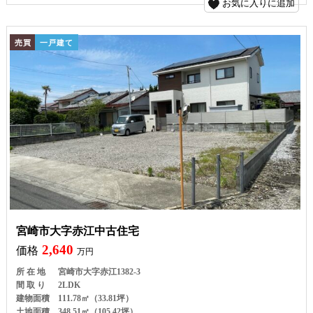
お気に入りに追加
売買
一戸建て
宮崎市大字赤江中古住宅
2,640
価格
万円
所 在 地
宮崎市大字赤江1382-3
間 取 り
2LDK
建物面積
111.78㎡（33.81坪）
土地面積
348.51㎡（105.42坪）