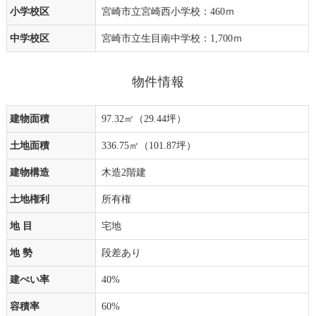
小学校区
宮崎市立宮崎西小学校：460ｍ
中学校区
宮崎市立生目南中学校：1,700ｍ
物件情報
建物面積
97.32㎡（29.44坪）
土地面積
336.75㎡（101.87坪）
建物構造
木造2階建
土地権利
所有権
地 目
宅地
地 勢
段差あり
建ぺい率
40%
容積率
60%