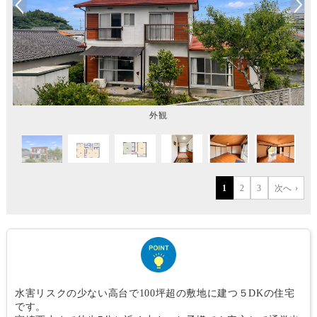
外観
1
2
3
次へ ›
水害リスクの少ない高台で100坪超の敷地に建つ５DKの住宅
です。