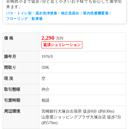
宮崎西小まで徒歩7分と近く小さいお子様でも安心して通学出
来ます。
バス・トイレ別
温水洗浄便座
独立洗面台
室内洗濯機置場
フローリング
駐車場
2,290
価 格
万円
築年月
1976/9
間取り
5DK
現 況
空
取引態様
仲介
引渡時期
相談
周辺環境
宮崎銀行大塚台出張所 徒歩8分 (約630m)
山形屋ショッピングプラザ大塚台店 徒歩7分
(約570m)