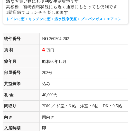
急なお買い物にも便利な生活環境です
高松橋、宮崎西環状線にも近く通勤にもとっても便利です
1階店舗ではランチも楽しめます
トイレに窓
キッチンに窓
温水洗浄便座
プロパンガス
エアコン
物件番号
NO.260504-202
4
賃 料
万円
築年月
昭和60年12月
部屋番号
202号
共益費等
込み
礼 金
40,000円
間取り
2DK ／ 和室：6 帖 洋室：6帖 DK：9.5帖
向き
南向き
入居時期
即