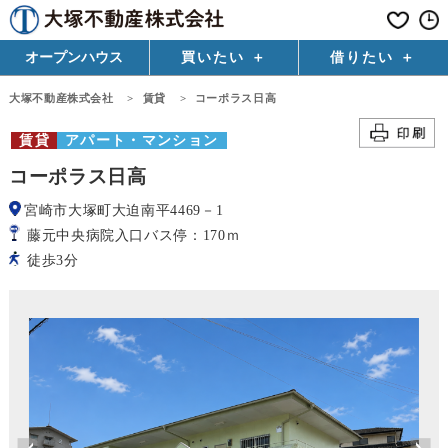
オープンハウス
買いたい
借りたい
大塚不動産株式会社
>
賃貸
>
コーポラス日高
賃貸
アパート・マンション
コーポラス日高
宮崎市大塚町大迫南平4469－1
藤元中央病院入口バス停：170ｍ
徒歩3分