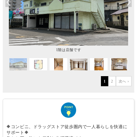
1階は店舗です
1
2
次へ ›
🔶コンビニ、ドラッグストア徒歩圏内で一人暮らしを快適に
サポート🔶