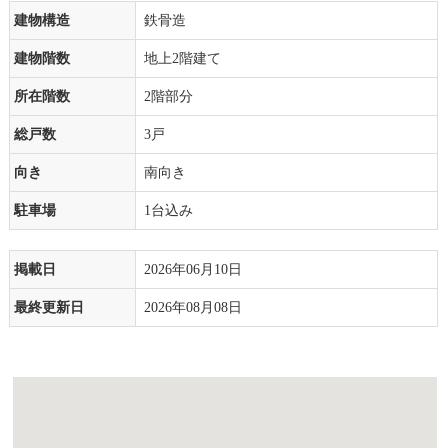
建物構造
鉄骨造
建物階数
地上2階建て
所在階数
2階部分
総戸数
3戸
向き
南向き
駐車場
1台込み
掲載日
2026年06月10日
最終更新日
2026年08月08日