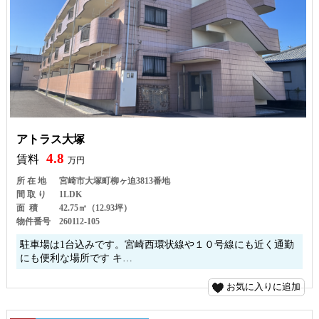
アトラス大塚
4.8
賃料
万円
所 在 地
宮崎市大塚町柳ヶ迫3813番地
間 取 り
1LDK
面 積
42.75㎡（12.93坪）
物件番号
260112-105
駐車場は1台込みです。宮崎西環状線や１０号線にも近く通勤
にも便利な場所です キ…
お気に入りに追加