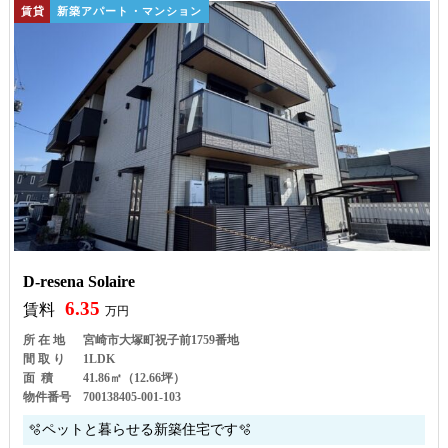
賃貸
新築アパート・マンション
D-resena Solaire
6.35
賃料
万円
所 在 地
宮崎市大塚町祝子前1759番地
間 取 り
1LDK
面 積
41.86㎡（12.66坪）
物件番号
700138405-001-103
🫧ペットと暮らせる新築住宅です🫧