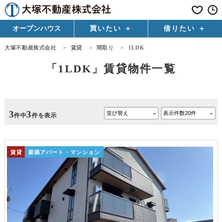
オープンハウス
買いたい
借りたい
大塚不動産株式会社
>
賃貸
>
間取り
>
1LDK
「1LDK」賃貸物件一覧
3
3
件中
件を表示
賃貸
新築アパート・マンション