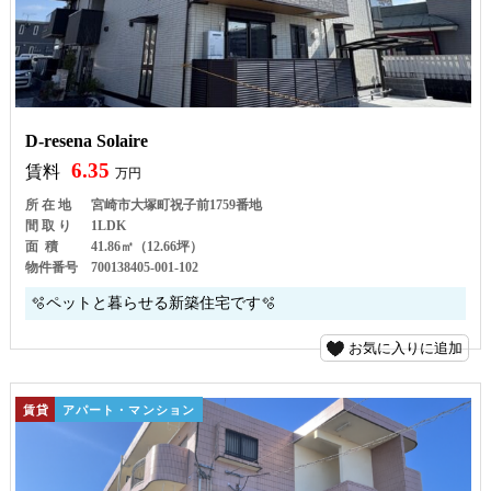
D-resena Solaire
6.35
賃料
万円
所 在 地
宮崎市大塚町祝子前1759番地
間 取 り
1LDK
面 積
41.86㎡（12.66坪）
物件番号
700138405-001-102
🫧ペットと暮らせる新築住宅です🫧
お気に入りに追加
賃貸
アパート・マンション