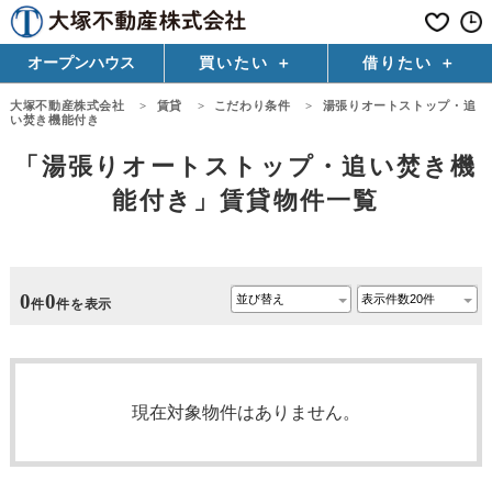
オープンハウス
買いたい
借りたい
大塚不動産株式会社
>
賃貸
>
こだわり条件
>
湯張りオートストップ・追
い焚き機能付き
「湯張りオートストップ・追い焚き機
能付き」賃貸物件一覧
0
0
件
件を表示
現在対象物件はありません。