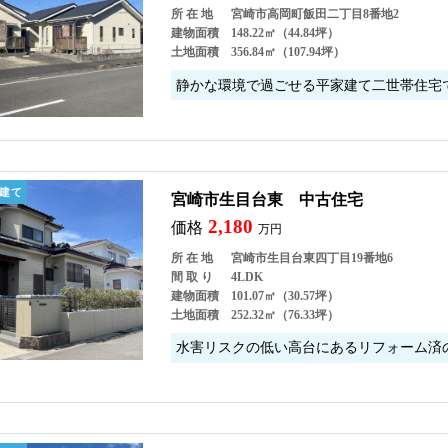
所 在 地
宮崎市高岡町飯田二丁目8番地2
建物面積
148.22㎡（44.84坪）
土地面積
356.84㎡（107.94坪）
静かな環境で過ごせる平家建て二世帯住宅
建て
宮崎市生目台東 中古住宅
2,180
価格
万円
所 在 地
宮崎市生目台東四丁目19番地6
間 取 り
4LDK
建物面積
101.07㎡（30.57坪）
土地面積
252.32㎡（76.33坪）
水害リスクの低い高台にあるリフォーム済の