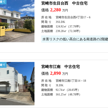
建て
宮崎市生目台西 中古住宅
2,280
価格
万円
所 在 地
宮崎市生目台西4丁目17－6
間 取 り
3SLDK
建物面積
124.92㎡（37.79坪）
土地面積
239.28㎡（72.38坪）
水害リスクの低い高台にある南道路の2階
建て
宮崎市江南 中古住宅
2,890
価格
万円
所 在 地
宮崎市江南1丁目14－18
間 取 り
3LDK
建物面積
92.74㎡（28.05坪）
土地面積
161.25㎡（48.78坪）