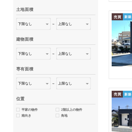
土地面積
売買
新築
～
建物面積
～
専有面積
～
売買
新築
位置
平家の物件
2階以上の物件
南向き
角地