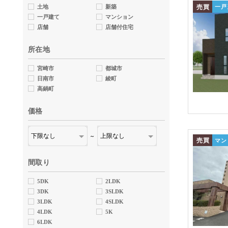
売買
土地
新築
一戸
一戸建て
マンション
店舗
店舗付住宅
所在地
宮崎市
都城市
日南市
綾町
高鍋町
価格
～
売買
マン
間取り
5DK
2LDK
3DK
3SLDK
3LDK
4SLDK
4LDK
5K
6LDK