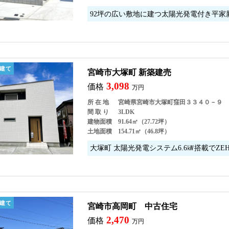
92坪の広い敷地に建つ太陽光発電付き平
建て
宮崎市大塚町 新築建売
3,098
価格
万円
所 在 地
宮崎県宮崎市大塚町窪田３３４０－９
間 取 り
3LDK
建物面積
91.64㎡（27.72坪）
土地面積
154.71㎡（46.8坪）
大塚町 太陽光発電システム6.6㎾搭載でZ
建て
宮崎市高岡町 中古住宅
2,470
価格
万円