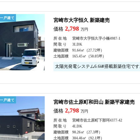
一戸建て
宮崎市大字恒久 新築建売
2,798
価格
万円
所 在 地
宮崎市大字恒久字小橋4987-1
間 取 り
3LDK
建物面積
91.64㎡（27.72坪）
土地面積
165.45㎡（50.05坪）
太陽光発電システム6.6㎾搭載新築住宅です
一戸建て
宮崎市佐土原町和田山 新築平家建売
2,798
価格
万円
所 在 地
宮崎市佐土原町下那珂4377-42
間 取 り
4LDK
建物面積
90.26㎡（27.3坪）
土地面積
304.46㎡（92.1坪）