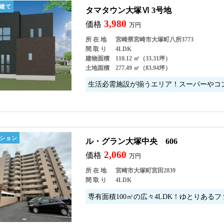
建て
タマタウン大塚Ⅵ 3号地
3,980
価格
万円
所 在 地
宮崎県宮崎市大塚町八所3773
間 取 り
4LDK
建物面積
110.12 ㎡（33.31坪）
土地面積
277.49 ㎡（83.94坪）
生活必需施設が揃うエリア！スーパーやコ
ション
ル・グラン大塚中央 606
2,060
価格
万円
所 在 地
宮崎市大塚町宮田2839
間 取 り
4LDK
専有面積100㎡の広々4LDK！ゆとり